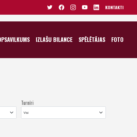
KONTAKTI
VĪRIEŠI U20
SIEVIETES U20
OPSAVILKUMS
IZLAŠU BILANCE
SPĒLĒTĀJAS
FOTO
VĪRIEŠI U19
SIEVIETES U19
JUNIORI U18
JUNIORES U18
KADETI U16
JUNIORES U17
PUIŠI U15
KADETES U16
PUIŠI U14
MEITENES U15
Turnīri
MEITENES U14