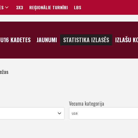
ES
3X3
REĢIONĀLIE TURNĪRI
LBS
VĪRIEŠI
U16 KADETES
JAUNUMI
STATISTIKA IZLASĒS
IZLAŠU K
SIEVIETES
ežas
Vecuma kategorija