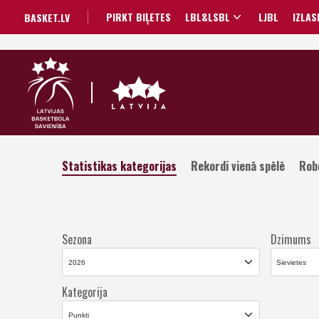
PIRKT BIĻETES
LBL&LSBL
LJBL
IZLAS
BASKET.LV
Statistikas kategorijas
Rekordi vienā spēlē
Rob
Sezona
Dzimums
Kategorija